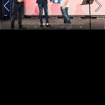
Davy Mourier - 4e c�r�monie des Ping Awards (2016)
43 / 78 - Cr�dit photo AFJV - Reproduction autoris�e