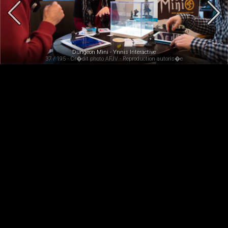
Dungeon Mini - Ynnis Interactive
37 / 195 - Cr�dit photo AFJV - Reproduction autoris�e