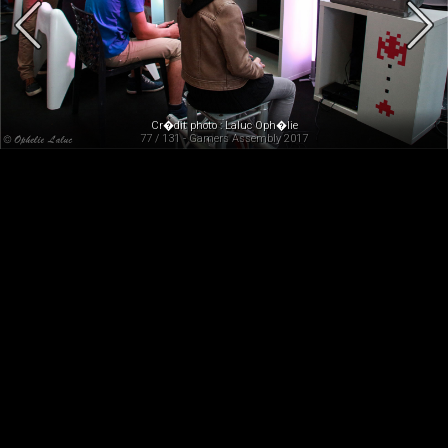
Cr�dit photo : Laluc Oph�lie
77 / 131 - Gamers Assembly 2017