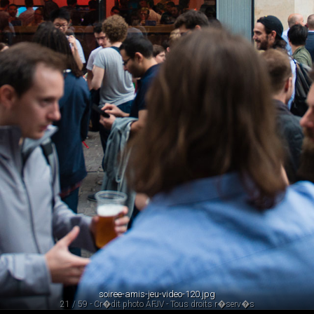
soiree-amis-jeu-video-120.jpg
21 / 59 - Cr�dit photo AFJV - Tous droits r�serv�s