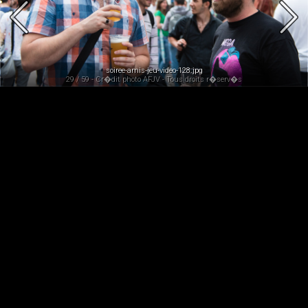
soiree-amis-jeu-video-128.jpg
29 / 59 - Cr�dit photo AFJV - Tous droits r�serv�s