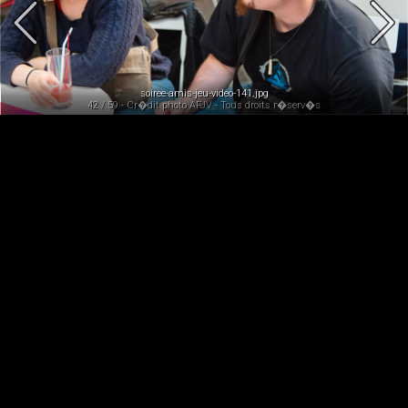
soiree-amis-jeu-video-141.jpg
42 / 59 - Cr�dit photo AFJV - Tous droits r�serv�s