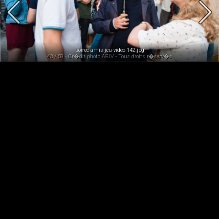
soiree-amis-jeu-video-142.jpg
43 / 59 - Cr�dit photo AFJV - Tous droits r�serv�s