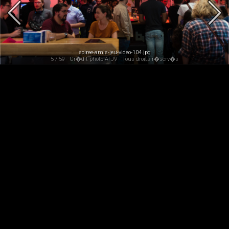
soiree-amis-jeu-video-104.jpg
5 / 59 - Cr�dit photo AFJV - Tous droits r�serv�s