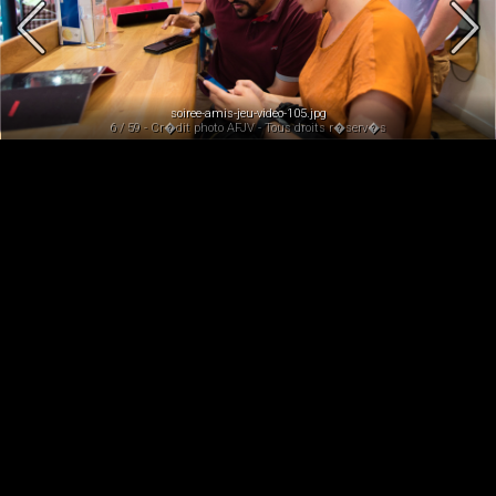
soiree-amis-jeu-video-105.jpg
6 / 59 - Cr�dit photo AFJV - Tous droits r�serv�s