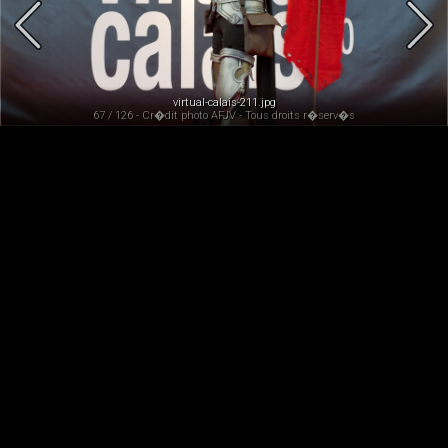
virtual-calais-211.jpg
67 / 126 - Cr�dit photo AFJV - Tous droits r�serv�s