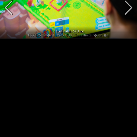
virtual-calais-268.jpg
87 / 126 - Cr�dit photo AFJV - Tous droits r�serv�s