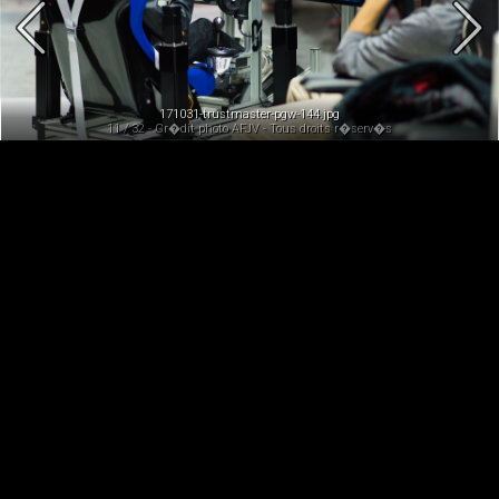
171031-trustmaster-pgw-144.jpg
11 / 32 - Cr�dit photo AFJV - Tous droits r�serv�s