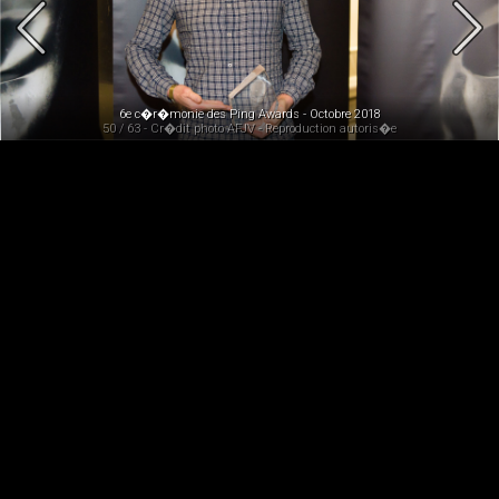
6e c�r�monie des Ping Awards - Octobre 2018
50 / 63 - Cr�dit photo AFJV - Reproduction autoris�e