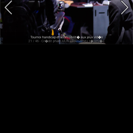
Tournoi handicap et accessibilit� aux jeux vid�o
21 / 46 - Cr�dit photo AFJV - Tous droits r�serv�s