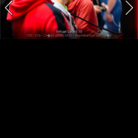
Virtual Calais 10
100 / 216 - Cr�dit photo AFJV - Reproduction autoris�e