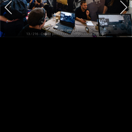
Virtual Calais 10
13 / 216 - Cr�dit photo AFJV - Reproduction autoris�e