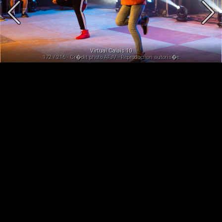
Virtual Calais 10
172 / 216 - Cr�dit photo AFJV - Reproduction autoris�e