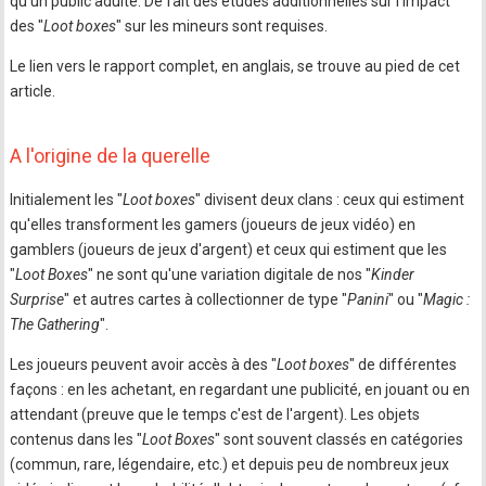
qu'un public adulte. De fait des études additionnelles sur l'impact
des "
Loot boxes
" sur les mineurs sont requises.
Le lien vers le rapport complet, en anglais, se trouve au pied de cet
article.
A l'origine de la querelle
Initialement les "
Loot boxes
" divisent deux clans : ceux qui estiment
qu'elles transforment les gamers (joueurs de jeux vidéo) en
gamblers (joueurs de jeux d'argent) et ceux qui estiment que les
"
Loot Boxes
" ne sont qu'une variation digitale de nos "
Kinder
Surprise
" et autres cartes à collectionner de type "
Panini
" ou "
Magic :
The Gathering
".
Les joueurs peuvent avoir accès à des "
Loot boxes
" de différentes
façons : en les achetant, en regardant une publicité, en jouant ou en
attendant (preuve que le temps c'est de l'argent). Les objets
contenus dans les "
Loot Boxes
" sont souvent classés en catégories
(commun, rare, légendaire, etc.) et depuis peu de nombreux jeux