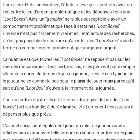
Parmi les effets indésirables, l'étude relève qu'il semble y avoir un
lien entre le jeu d'argent problématique et les dépenses liées aux
"
Loot Boxes
". Ainsi un "
gambler
" sera plus susceptible d'avoir un
comportement problématique face à certaines "
Loot Boxes
" ;
l'inverse n'est pas forcément vrai et en l'état actuel des recherches,
il n'est pas possible de conclure qu'acheter des "
Loot Boxes
" induit à
terme un comportement problématique aux jeux d'argent.
La nuance est que toutes les "
Loot Boxes
" ne reposent pas sur les
mêmes mécanismes. Dans certains cas, elles peuvent par exemple
allonger la durée de temps de jeu du joueur ; c'est le cas typique où
le joueur ne se connecte pas pour le plaisir de jouer mais parce qu'il
sait qu'une "
Loot Box
" s'ouvre à tel moment de la journée.
Dans un autre registre les différentes stratégies de prix des "
Loot
boxes
" (offres bundle, à durée limitée, etc.) amènent des joueurs à
dépenser plus que prévu.
L'aspect social peut également jouer un rôle : un joueur voudra
afficher son avatar avec telle armure ou voudra montrer à ses pairs