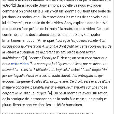
video
"[2] dans laquelle Sony annonce qu'elle va nous expliquer
comment on prête un jeu : on y voit un homme qui tient une boite de
jeu dans les mains, et qui la remet dans les mains de son voisin qui
lui dit "
merci
" ; et c'est la fin de la vidéo. Sony explicite donc le droit
des joueurs à se prêter, de la main à la main, les jeux vidéo. Cela est
confirmé par les déclarations du président de Sony Computer
Entertainement pour l'Amérique : "
Lorsque les joueurs achètent un
disque pour la Playstation 4, ils ont le droit d'utiliser cette copie du jeu, de
la vendre à quelqu'un, de la prêter à un ami ou de la conserver
indéfiniment
"[3]. Comme l'analyse E. Netter, on peut constater que
dans
cette vidéo
"
Les concepts juridiques mobilisés par ce discours
doivent être relevés. L'utilisateur du logiciel a
" acheté "
une
" copie "
du
jeu, sur laquelle il doit exercer, en toute liberté, des prérogatives qui
évoquent largement celles d'un propriétaire. Ce droit réel s'exerce d'une
manière concrète, palpable, par une emprise matérielle sur une chose
corporelle, le
" disque "
du jeu.
"[4]. On peut même relever l'utilisation
de la pratique de la transaction de la main à la main : une pratique
plurimillénaire ancrée dans les sociétés humaines.