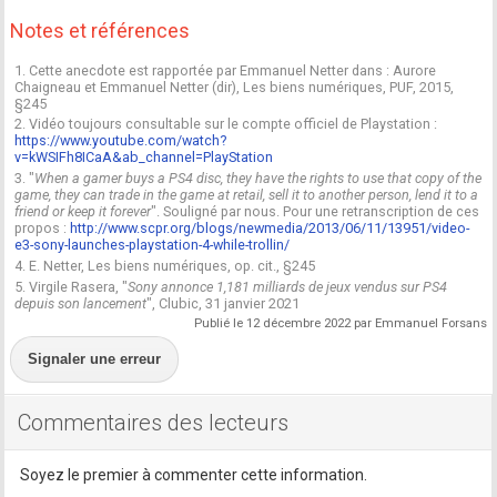
Notes et références
1. Cette anecdote est rapportée par Emmanuel Netter dans : Aurore
Chaigneau et Emmanuel Netter (dir), Les biens numériques, PUF, 2015,
§245
2. Vidéo toujours consultable sur le compte officiel de Playstation :
https://www.youtube.com/watch?
v=kWSIFh8ICaA&ab_channel=PlayStation
3. "
When a gamer buys a PS4 disc, they have the rights to use that copy of the
game, they can trade in the game at retail, sell it to another person, lend it to a
friend or keep it forever
". Souligné par nous. Pour une retranscription de ces
propos :
http://www.scpr.org/blogs/newmedia/2013/06/11/13951/video-
e3-sony-launches-playstation-4-while-trollin/
4. E. Netter, Les biens numériques, op. cit., §245
5. Virgile Rasera, "
Sony annonce 1,181 milliards de jeux vendus sur PS4
depuis son lancement
", Clubic, 31 janvier 2021
Publié le 12 décembre 2022 par Emmanuel Forsans
Signaler une erreur
Commentaires des lecteurs
Soyez le premier à commenter cette information.