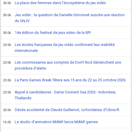
La place des femmes dans l'écosystème du jeu vidéo
30.06
Jeu vidéo : la question de Danielle Simonnet suscite une réaction
30.06
du SNJV
14e édition du festival de jeux video de la BPI
30.06
Les écoles françaises de jeu vidéo confirment leur visibilité
23.06
internationale
Les commissaires aux comptes de Don't Nod déclenchent une
23.06
procédure d'alerte
La Paris Games Week fêtera ses 15 ans du 22 au 25 octobre 2026
23.06
Appel à candidatures : Game Connect Sea 2026 - Indonésie,
23.06
Thaïlande
Décès accidentel de Claude Guillemot, cofondateur d'Ubisoft
20.06
Le studio d'animation MIAM! lance MIAM! games
16.06