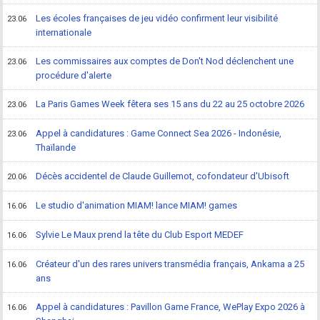
Les écoles françaises de jeu vidéo confirment leur visibilité
23.06
internationale
Les commissaires aux comptes de Don't Nod déclenchent une
23.06
procédure d'alerte
La Paris Games Week fêtera ses 15 ans du 22 au 25 octobre 2026
23.06
Appel à candidatures : Game Connect Sea 2026 - Indonésie,
23.06
Thaïlande
Décès accidentel de Claude Guillemot, cofondateur d'Ubisoft
20.06
Le studio d'animation MIAM! lance MIAM! games
16.06
Sylvie Le Maux prend la tête du Club Esport MEDEF
16.06
Créateur d'un des rares univers transmédia français, Ankama a 25
16.06
ans
Appel à candidatures : Pavillon Game France, WePlay Expo 2026 à
16.06