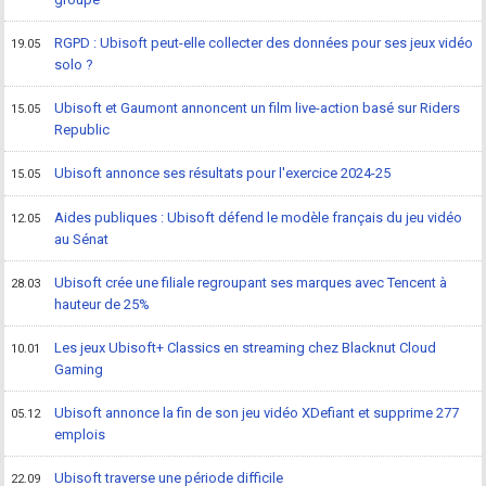
RGPD : Ubisoft peut-elle collecter des données pour ses jeux vidéo
19.05
solo ?
Ubisoft et Gaumont annoncent un film live-action basé sur Riders
15.05
Republic
Ubisoft annonce ses résultats pour l'exercice 2024-25
15.05
Aides publiques : Ubisoft défend le modèle français du jeu vidéo
12.05
au Sénat
Ubisoft crée une filiale regroupant ses marques avec Tencent à
28.03
hauteur de 25%
Les jeux Ubisoft+ Classics en streaming chez Blacknut Cloud
10.01
Gaming
Ubisoft annonce la fin de son jeu vidéo XDefiant et supprime 277
05.12
emplois
Ubisoft traverse une période difficile
22.09