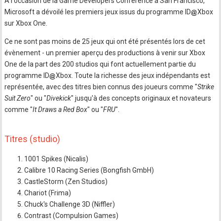
A l'occasion de la Game Developers Conference à San Francisco,
Microsoft a dévoilé les premiers jeux issus du programme ID
Xbox
sur Xbox One.
Ce ne sont pas moins de 25 jeux qui ont été présentés lors de cet
évènement - un premier aperçu des productions à venir sur Xbox
One de la part des 200 studios qui font actuellement partie du
programme ID
Xbox. Toute la richesse des jeux indépendants est
représentée, avec des titres bien connus des joueurs comme "
Strike
Suit Zero
" ou "
Divekick
" jusqu'à des concepts originaux et novateurs
comme "
It Draws a Red Box
" ou "
FRU
".
Titres (studio)
1001 Spikes (Nicalis)
Calibre 10 Racing Series (Bongfish GmbH)
CastleStorm (Zen Studios)
Chariot (Frima)
Chuck's Challenge 3D (Niffler)
Contrast (Compulsion Games)