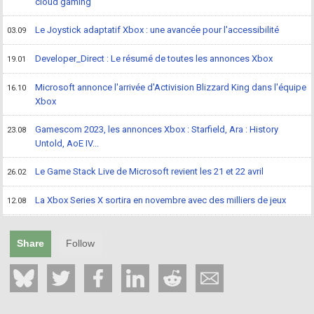
cloud gaming
Le Joystick adaptatif Xbox : une avancée pour l'accessibilité
03.09
Developer_Direct : Le résumé de toutes les annonces Xbox
19.01
Microsoft annonce l'arrivée d'Activision Blizzard King dans l'équipe
16.10
Xbox
Gamescom 2023, les annonces Xbox : Starfield, Ara : History
23.08
Untold, AoE IV...
Le Game Stack Live de Microsoft revient les 21 et 22 avril
26.02
La Xbox Series X sortira en novembre avec des milliers de jeux
12.08
Share
Follow