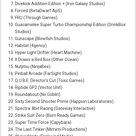
Divekick Addition Edition + (Iron Galaxy Studios)
Forced (BetaDwarf ApS)
FRU (Through Games)
Guacamelee Super Turbo Championship Edition (DrinkBox
Studios)
Gunscape (Blowfish Studios)
Habitat (4gency)
Hyper Light Drifter (Heart Machine)
It Draws a Red Box (Other Ocean)
Nutjitsu (NinjaBee)
Pinball Arcade (FarSight Studios)
Q.U.B.E. Director's Cut (Toxic Games)
Riptide GP2 (Vector Unit)
Roundabout (No Goblin)
Sixty Second Shooter Prime (Happion Laboratories)
Spectra: 8bit Racing (Gateway Interactive)
Strike Suit Zero (Born Ready Games)
Super Time Force (Capybara)
The Last Tinker (Mimimi Productions)