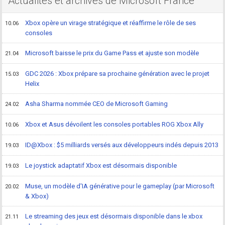
Actualités et archives de Microsoft France
Xbox opère un virage stratégique et réaffirme le rôle de ses
10.06
consoles
Microsoft baisse le prix du Game Pass et ajuste son modèle
21.04
GDC 2026 : Xbox prépare sa prochaine génération avec le projet
15.03
Helix
Asha Sharma nommée CEO de Microsoft Gaming
24.02
Xbox et Asus dévoilent les consoles portables ROG Xbox Ally
10.06
ID@Xbox : $5 milliards versés aux développeurs indés depuis 2013
19.03
Le joystick adaptatif Xbox est désormais disponible
19.03
Muse, un modèle d'IA générative pour le gameplay (par Microsoft
20.02
& Xbox)
Le streaming des jeux est désormais disponible dans le xbox
21.11