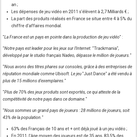
an ;
Les dépenses de jeu vidéo en 2011 s'élèvent à 2,7 Milliards € ;
La part des produits réalisés en France se situe entre 4 à 5% du
chiffre d'affaires mondial.
"
La France est un pays en pointe dans la production de jeu vidéo
" :
"
Notre pays est leader pour les jeux sur l'Internet.
"Trackmania"
,
développé par le studio français Nadeo, dépasse le million de joueurs.
"
"
Nous avons des titres phares sur consoles, grâce à des entreprises de
réputation mondiale comme Ubisoft. Le jeu
"Just Dance"
a été vendu à
plus de 15 millions d'exemplaires.
"
"
Plus de 70% des jeux produits sont exportés, ce qui atteste de la
compétitivité de notre pays dans ce domaine.
"
"
Nous sommes un grand pays de joueurs : 28 millions de joueurs, soit
43% de la population.
"
63% des Français de 10 ans et + ont déjà joué à un jeu vidéo ;
En 2011, l'âge moyen des joueurs est de 35 ans, 83,5% des