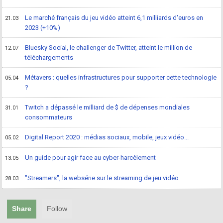
Le marché français du jeu vidéo atteint 6,1 milliards d'euros en
21.03
2023 (+10%)
Bluesky Social, le challenger de Twitter, atteint le million de
12.07
téléchargements
Métavers : quelles infrastructures pour supporter cette technologie
05.04
?
Twitch a dépassé le milliard de $ de dépenses mondiales
31.01
consommateurs
Digital Report 2020 : médias sociaux, mobile, jeux vidéo...
05.02
Un guide pour agir face au cyber-harcèlement
13.05
"Streamers", la websérie sur le streaming de jeu vidéo
28.03
Share
Follow