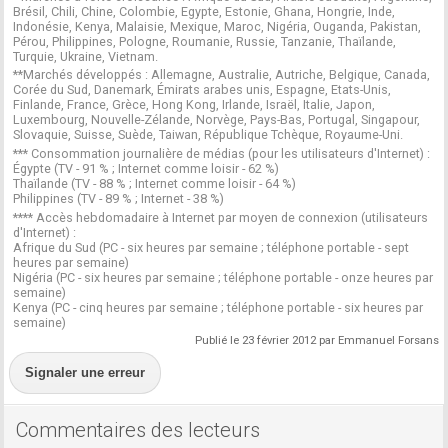
Brésil, Chili, Chine, Colombie, Egypte, Estonie, Ghana, Hongrie, Inde,
Indonésie, Kenya, Malaisie, Mexique, Maroc, Nigéria, Ouganda, Pakistan,
Pérou, Philippines, Pologne, Roumanie, Russie, Tanzanie, Thaïlande,
Turquie, Ukraine, Vietnam.
**Marchés développés : Allemagne, Australie, Autriche, Belgique, Canada,
Corée du Sud, Danemark, Émirats arabes unis, Espagne, Etats-Unis,
Finlande, France, Grèce, Hong Kong, Irlande, Israël, Italie, Japon,
Luxembourg, Nouvelle-Zélande, Norvège, Pays-Bas, Portugal, Singapour,
Slovaquie, Suisse, Suède, Taiwan, République Tchèque, Royaume-Uni.
*** Consommation journalière de médias (pour les utilisateurs d'Internet) :
Égypte (TV - 91 % ; Internet comme loisir - 62 %)
Thaïlande (TV - 88 % ; Internet comme loisir - 64 %)
Philippines (TV - 89 % ; Internet - 38 %)
**** Accès hebdomadaire à Internet par moyen de connexion (utilisateurs
d'Internet) :
Afrique du Sud (PC - six heures par semaine ; téléphone portable - sept
heures par semaine)
Nigéria (PC - six heures par semaine ; téléphone portable - onze heures par
semaine)
Kenya (PC - cinq heures par semaine ; téléphone portable - six heures par
semaine)
Publié le 23 février 2012 par Emmanuel Forsans
Signaler une erreur
Commentaires des lecteurs