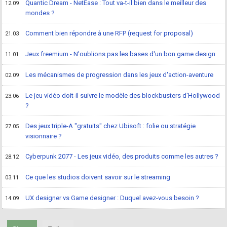
Quantic Dream - NetEase : Tout va-t-il bien dans le meilleur des
12.09
mondes ?
Comment bien répondre à une RFP (request for proposal)
21.03
Jeux freemium - N'oublions pas les bases d'un bon game design
11.01
Les mécanismes de progression dans les jeux d'action-aventure
02.09
Le jeu vidéo doit-il suivre le modèle des blockbusters d'Hollywood
23.06
?
Des jeux triple-A "gratuits" chez Ubisoft : folie ou stratégie
27.05
visionnaire ?
Cyberpunk 2077 - Les jeux vidéo, des produits comme les autres ?
28.12
Ce que les studios doivent savoir sur le streaming
03.11
UX designer vs Game designer : Duquel avez-vous besoin ?
14.09