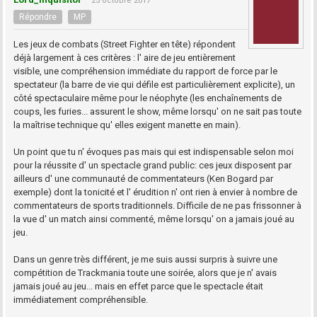
25 octobre 2017
Répondre
MP
Les jeux de combats (Street Fighter en tête) répondent
déjà largement à ces critères : l' aire de jeu entièrement
visible, une compréhension immédiate du rapport de force par le
spectateur (la barre de vie qui défile est particulièrement explicite), un
côté spectaculaire même pour le néophyte (les enchaînements de
coups, les furies... assurent le show, même lorsqu' on ne sait pas toute
la maîtrise technique qu' elles exigent manette en main).
Un point que tu n' évoques pas mais qui est indispensable selon moi
pour la réussite d' un spectacle grand public: ces jeux disposent par
ailleurs d' une communauté de commentateurs (Ken Bogard par
exemple) dont la tonicité et l' érudition n' ont rien à envier à nombre de
commentateurs de sports traditionnels. Difficile de ne pas frissonner à
la vue d' un match ainsi commenté, même lorsqu' on a jamais joué au
jeu.
Dans un genre très différent, je me suis aussi surpris à suivre une
compétition de Trackmania toute une soirée, alors que je n' avais
jamais joué au jeu... mais en effet parce que le spectacle était
immédiatement compréhensible.