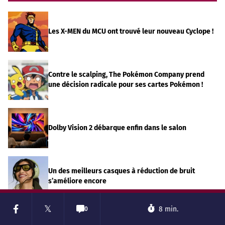
Les X-MEN du MCU ont trouvé leur nouveau Cyclope !
Contre le scalping, The Pokémon Company prend
SUIVEZ-
SUIVEZ-
NOUS
NOUS
une décision radicale pour ses cartes Pokémon !
𝕏
𝕏
Dolby Vision 2 débarque enfin dans le salon
Un des meilleurs casques à réduction de bruit
s’améliore encore
𝕏
8 min.
0
Avec la hausse des prix, est-ce le bon moment pour