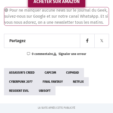
ACHETER SUR AMAZON
🟣 Pour ne manquer aucune news sur le Journal du Geek,
suivez-nous sur Google
et sur notre canal
WhatsApp
. Et si
vous nous adorez, on a
une newsletter tous les matins
.
Partagez
𝕏
0 commentaire
Signaler une erreur
Nom
ASSASSIN'S CREED
CAPCOM
CUPHEAD
Prénom
Nom
CYBERPUNK 2077
FINAL FANTASY
NETFLIX
Adresse de contact
*
RESIDENT EVIL
UBISOFT
L'erreur concerne
*