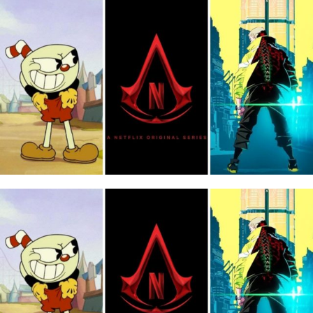
ordinateur
Bons
portable
plans
Meilleurs
Nos
panneaux
sites
solaires
Transfert
de
MODE
fichiers
Divers
Nos
sites
MODE