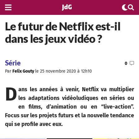
Le futur de Netflix est-il
Passer au contenu
Actualités
Comparatif
dans les jeux vidéo ?
Tests
VPN
Dossiers
Guide
Tech
Série
antivirus
0
Cinéma
Par
Felix Gouty
le 25 novembre 2020 à 12h10
Crypto-
Séries
monnaies
D
Jeux
ans les années à venir, Netflix va multiplier
Forfait
vidéo
les adaptations vidéoludiques en séries ou
mobile
en films, d’animation ou en “live-action”.
Sciences
Meilleure
Focus sur les projets futurs et la nouvelle tendance
Maison
banque
qui se profile avec eux.
connectée
Meilleur
Télécharger