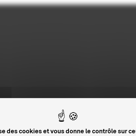
lise des cookies et vous donne le contrôle sur c