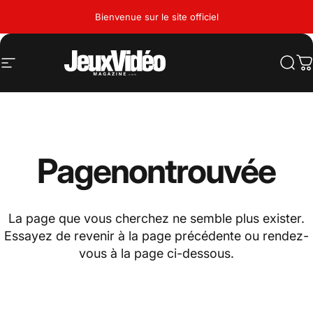
Passer au contenu
Bienvenue sur le site officiel
Navigation
Jeux Vidéo Magazine
Rech
P
Page
non
trouvée
La page que vous cherchez ne semble plus exister.
Essayez de revenir à la page précédente ou rendez-
vous à la page ci-dessous.