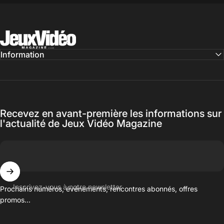
Jeux Vidéo Magazine
Information
Recevez en avant-première les informations sur
l'actualité de Jeux Vidéo Magazine
Inscrivez-vous à notre newsletter
Prochains numéros, événements, rencontres abonnés, offres
promos...