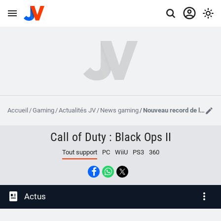
Accueil
Gaming
Actualités JV
News gaming
Nouveau record de la plus longue partie de jeu vidéo !
Call of Duty : Black Ops II
Tout support
PC
WiiU
PS3
360
Actus