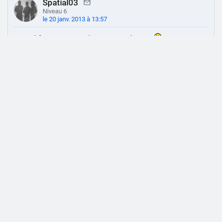
Spatial03
Niveau 6
le 20 janv. 2013 à 13:57
Le no life, on peu appeler sa un geek mdrr
1
0
PLUS DE COMMENTAIRES
Top jeux les plus attendus
Grand Theft Auto VI
1
19 nov. 2026
EA Sports FC 27