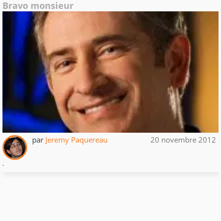
Bravo monsieur
par
Jeremy Paquereau
20 novembre 2012
.