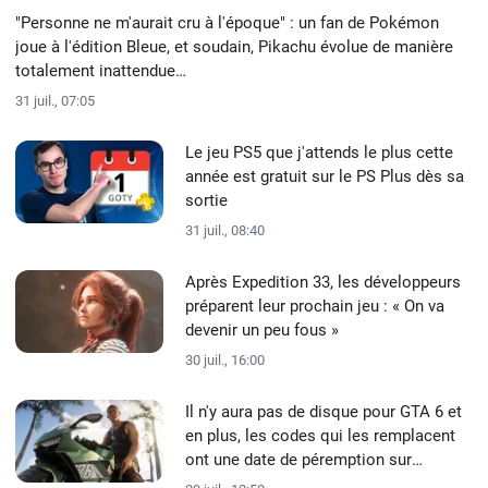
"Personne ne m'aurait cru à l'époque" : un fan de Pokémon
joue à l'édition Bleue, et soudain, Pikachu évolue de manière
totalement inattendue…
31 juil., 07:05
Le jeu PS5 que j'attends le plus cette
année est gratuit sur le PS Plus dès sa
sortie
31 juil., 08:40
Après Expedition 33, les développeurs
préparent leur prochain jeu : « On va
devenir un peu fous »
30 juil., 16:00
Il n'y aura pas de disque pour GTA 6 et
en plus, les codes qui les remplacent
ont une date de péremption sur
certaines versions