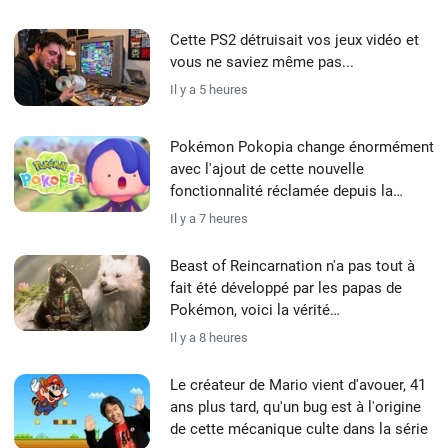
Cette PS2 détruisait vos jeux vidéo et
vous ne saviez même pas...
Il y a 5 heures
Pokémon Pokopia change énormément
avec l'ajout de cette nouvelle
fonctionnalité réclamée depuis la
sortie du jeu
Il y a 7 heures
Beast of Reincarnation n'a pas tout à
fait été développé par les papas de
Pokémon, voici la vérité…
Il y a 8 heures
Le créateur de Mario vient d'avouer, 41
ans plus tard, qu'un bug est à l'origine
de cette mécanique culte dans la série