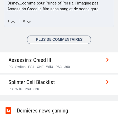
Disney...comme pour Prince of Persia, j'imagine pas
Assassin's Creed le film sans sang et de scène gore.
1
0
PLUS DE COMMENTAIRES
Assassin's Creed III
PC
Switch
PS4
ONE
WiiU
PS3
360
Accueil
Splinter Cell Blacklist
Actus
PC
WiiU
PS3
360
Tests
Vidéos
Accueil
Images
Actus
Soluces
Dernières news gaming
Tests
Forum