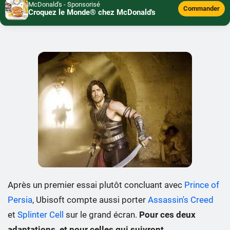
McDonald's - Sponsorisé
Commander
Croquez le Monde® chez McDonald's
Après un premier essai plutôt concluant avec
Prince of
Persia
, Ubisoft compte aussi porter
Assassin's Creed
et
Splinter Cell
sur le grand écran.
Pour ces deux
adaptations, et pour celles qui suivront