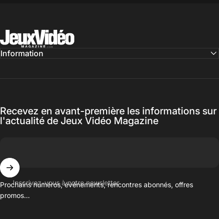
Jeux Vidéo Magazine
Information
Recevez en avant-première les informations sur
l'actualité de Jeux Vidéo Magazine
Inscrivez-vous à notre newsletter
Prochains numéros, événements, rencontres abonnés, offres
promos...