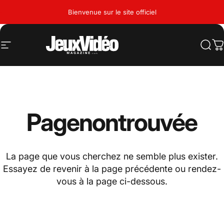
Passer au contenu
Bienvenue sur le site officiel
Navigation
Jeux Vidéo Magazine
Rech
P
Page
non
trouvée
La page que vous cherchez ne semble plus exister.
Essayez de revenir à la page précédente ou rendez-
vous à la page ci-dessous.