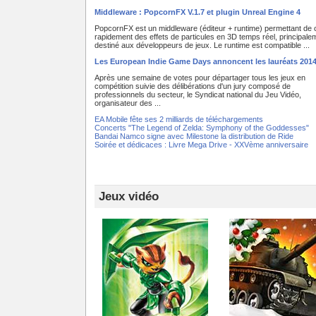
Middleware : PopcornFX V.1.7 et plugin Unreal Engine 4
PopcornFX est un middleware (éditeur + runtime) permettant de 
rapidement des effets de particules en 3D temps réel, principale
destiné aux développeurs de jeux. Le runtime est compatible ...
Les European Indie Game Days annoncent les lauréats 201
Après une semaine de votes pour départager tous les jeux en
compétition suivie des délibérations d'un jury composé de
professionnels du secteur, le Syndicat national du Jeu Vidéo,
organisateur des ...
EA Mobile fête ses 2 milliards de téléchargements
Concerts "The Legend of Zelda: Symphony of the Goddesses"
Bandai Namco signe avec Milestone la distribution de Ride
Soirée et dédicaces : Livre Mega Drive - XXVème anniversaire
Jeux vidéo