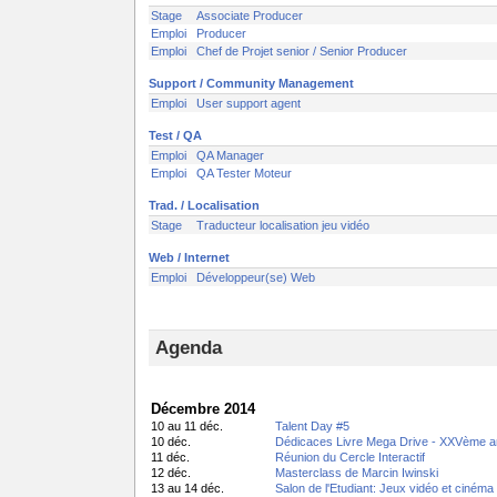
Stage
Associate Producer
Emploi
Producer
Emploi
Chef de Projet senior / Senior Producer
Support / Community Management
Emploi
User support agent
Test / QA
Emploi
QA Manager
Emploi
QA Tester Moteur
Trad. / Localisation
Stage
Traducteur localisation jeu vidéo
Web / Internet
Emploi
Développeur(se) Web
Agenda
Décembre 2014
10 au 11 déc.
Talent Day #5
10 déc.
Dédicaces Livre Mega Drive - XXVème a
11 déc.
Réunion du Cercle Interactif
12 déc.
Masterclass de Marcin Iwinski
13 au 14 déc.
Salon de l'Etudiant: Jeux vidéo et cinéma