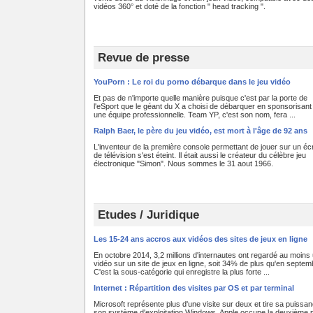
vidéos 360° et doté de la fonction " head tracking ".
Revue de presse
YouPorn : Le roi du porno débarque dans le jeu vidéo
Et pas de n'importe quelle manière puisque c'est par la porte de
l'eSport que le géant du X a choisi de débarquer en sponsorisant
une équipe professionnelle. Team YP, c'est son nom, fera ...
Ralph Baer, le père du jeu vidéo, est mort à l'âge de 92 ans
L'inventeur de la première console permettant de jouer sur un éc
de télévision s'est éteint. Il était aussi le créateur du célèbre jeu
électronique "Simon". Nous sommes le 31 aout 1966.
Etudes / Juridique
Les 15-24 ans accros aux vidéos des sites de jeux en ligne
En octobre 2014, 3,2 millions d'internautes ont regardé au moins
vidéo sur un site de jeux en ligne, soit 34% de plus qu'en septem
C'est la sous-catégorie qui enregistre la plus forte ...
Internet : Répartition des visites par OS et par terminal
Microsoft représente plus d'une visite sur deux et tire sa puissa
son système d'exploitation Windows. Apple occupe la deuxième 