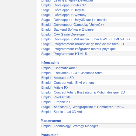
Emploi
Lead Gameplay Developer
Emploi
Développeur outils 3D
Stage
Développeur Unity3D
Stage
Développeur Symfony 2
Stage
Développeur Unity3D sur jeu mobile
Emploi
Développeur Gameplay/Unity/C++
Emploi
Backend Software Engineer
Emploi
C++ Game Developer
Emploi
Développeur Multimédia : Java GWT - HTML5-CSS
Stage
Programmeur librairie de gestion de meshes 3D
Stage
Programmeur intégration moteur physique
Stage
Programmeur HTML 5
Infographie
Emploi
Cinematic Artist
Emploi
Freelance / CDD Cinematic Artist
Emploi
Animateur 3D
Emploi
Concept Artist Environment
Emploi
Artiste FX
Emploi
Concept Artist / Illustrateur & Motion designer 2D
Emploi
Pixel Artists
Emploi
Graphiste UI
Stage
Assistant(e) Webgraphiste E-Commerce EMEA
Emploi
Studio Lead 3D Artist
Management
Emploi
Technology Strategy Manager
Production