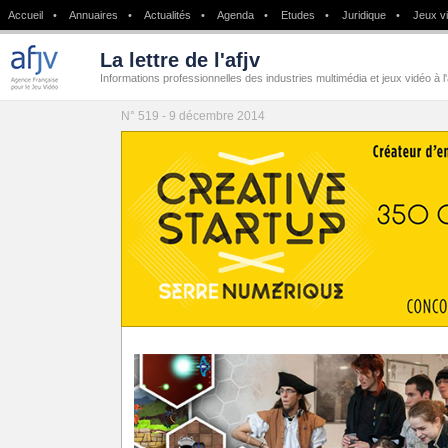
Accueil
•
Annuaires
•
Actualités
•
Agenda
•
Etudes
•
Juridique
•
Jeux v
La lettre de l'afjv
Informations professionnelles des industries multimédia et jeux vidéo à l
N° 519 - 9 décembre 2014