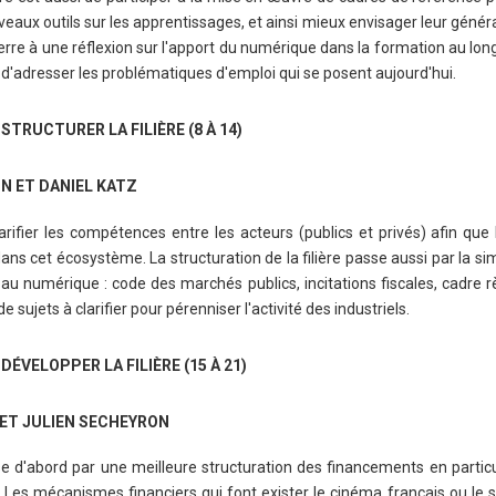
ux outils sur les apprentissages, et ainsi mieux envisager leur général
rre à une réflexion sur l'apport du numérique dans la formation au long
n d'adresser les problématiques d'emploi qui se posent aujourd'hui.
RUCTURER LA FILIÈRE (8 À 14)
N ET DANIEL KATZ
clarifier les compétences entre les acteurs (publics et privés) afin que 
ans cet écosystème. La structuration de la filière passe aussi par la sim
au numérique : code des marchés publics, incitations fiscales, cadre r
sujets à clarifier pour pérenniser l'activité des industriels.
VELOPPER LA FILIÈRE (15 À 21)
ET JULIEN SECHEYRON
se d'abord par une meilleure structuration des financements en particu
 Les mécanismes financiers qui font exister le cinéma français ou le 