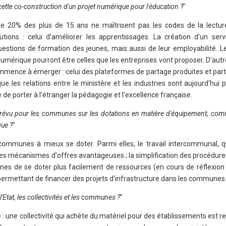
s cette co-construction d'un projet numérique pour l'éducation ?
"
 20% des plus de 15 ans ne maîtrisent pas les codes de la lecture
tions : celui d'améliorer les apprentissages. La création d'un serv
stions de formation des jeunes, mais aussi de leur employabilité. L
mérique pourront être celles que les entreprises vont proposer. D'autre p
mence à émerger : celui des plateformes de partage produites et part
 les relations entre le ministère et les industries sont aujourd'hui p
de porter à l'étranger la pédagogie et l'excellence française.
révu pour les communes sur les dotations en matière d'équipement, com
que ?
"
 communes à mieux se doter. Parmi elles, le travail intercommunal, 
 des mécanismes d'offres avantageuses ; la simplification des procédur
s de se doter plus facilement de ressources (en cours de réflexion à
ermettant de financer des projets d'infrastructure dans les communes
Etat, les collectivités et les communes ?
"
nte : une collectivité qui achète du matériel pour des établissements est 