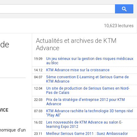
10,623 lectures
Actualités et archives de KTM
 de
Advance
Un jeu sérieux sur la gestion des risques médicaux
19.09
au bloc
KTM Advance mise sur la croissance
14.12
5ème convention E-Learning et Serious Game de
04.07
KTM Advance
Un site de production de Serious Games en Nord-
12.04
Pas de Calais
Prix de la stratégie d'entreprise 2012 pour KTM
22.03
Advance
VICE
KTM Advance rachète la technologie 3D temps réel
07.03
"Play All"
Les nouveautés de KTM Advance au salon E-
16.02
learning Expo 2012
onomique d'un
Meilleur Serious Game 2011 : Suez Ambassador
23.11