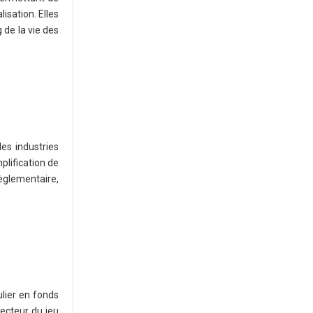
isation. Elles
 de la vie des
les industries
plification de
èglementaire,
lier en fonds
secteur du jeu