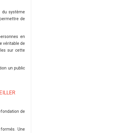
ce du système
 permettre de
personnes en
e véritable de
les sur cette
tion un public
EILLER
refondation de
 formés. Une