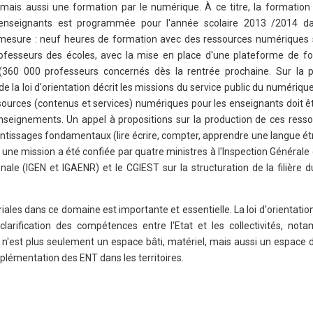
mais aussi une formation par le numérique. À ce titre, la formation
nseignants est programmée pour l'année scolaire 2013 /2014 da
esure : neuf heures de formation avec des ressources numériques s
professeurs des écoles, avec la mise en place d'une plateforme de f
 (360 000 professeurs concernés dès la rentrée prochaine. Sur la 
 de la loi d'orientation décrit les missions du service public du numérique
ssources (contenus et services) numériques pour les enseignants doit êt
nseignements. Un appel à propositions sur la production de ces resso
ntissages fondamentaux (lire écrire, compter, apprendre une langue ét
, une mission a été confiée par quatre ministres à l'Inspection Générale
nale (IGEN et IGAENR) et le CGIEST sur la structuration de la filière d
toriales dans ce domaine est importante et essentielle. La loi d'orientatio
 clarification des compétences entre l'Etat et les collectivités, not
 n'est plus seulement un espace bâti, matériel, mais aussi un espace 
lémentation des ENT dans les territoires.