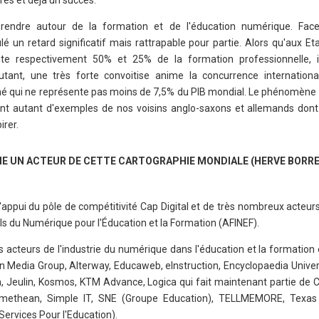
rendre autour de la formation et de l'éducation numérique. Fac
 un retard significatif mais rattrapable pour partie. Alors qu'aux Et
nte respectivement 50% et 25% de la formation professionnelle, i
ant, une très forte convoitise anime la concurrence internationa
hé qui ne représente pas moins de 7,5% du PIB mondial. Le phénomène
nt autant d'exemples de nos voisins anglo-saxons et allemands dont
irer.
MME UN ACTEUR DE CETTE CARTOGRAPHIE MONDIALE (HERVE BORR
appui du pôle de compétitivité Cap Digital et de très nombreux acteurs d
els du Numérique pour l'Éducation et la Formation (AFINEF).
es acteurs de l'industrie du numérique dans l'éducation et la formation
 Media Group, Alterway, Educaweb, eInstruction, Encyclopaedia Univer
tion, Jeulin, Kosmos, KTM Advance, Logica qui fait maintenant partie de C
romethean, Simple IT, SNE (Groupe Education), TELLMEMORE, Texas 
rvices Pour l'Education).