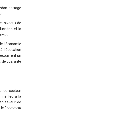
edon partage
s.
es niveaux de
ucation et la
rvice.
 de l'économie
à l'éducation
recouvrent un
ns de quarante
ls du secteur
nné lieu à la
en faveur de
 le "
comment