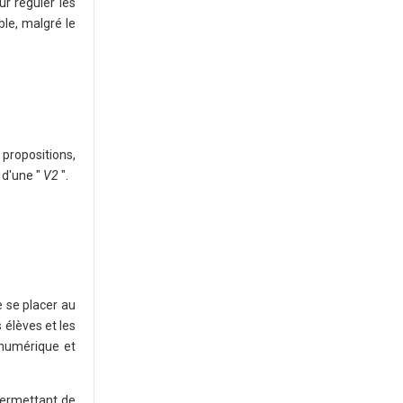
r réguler les
ble, malgré le
propositions,
 d'une "
V2
".
e se placer au
 élèves et les
 numérique et
permettant de