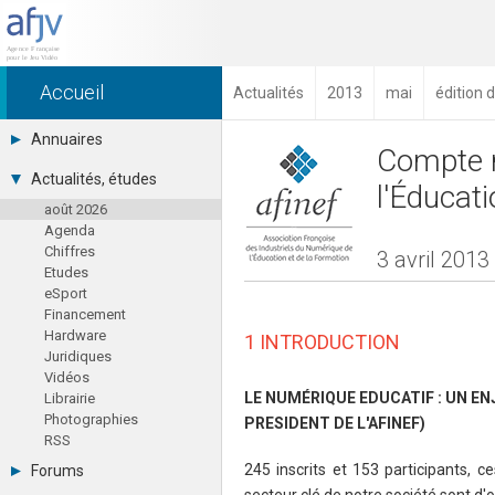
Accueil
Actualités
2013
mai
édition 
Annuaires
Compte r
Toutes les sociétés (691)
Actualités, études
l'Éducat
Studios (418)
août 2026
Editeurs (49)
Agenda
Distributeurs (16)
Chiffres
Hard. / Accessoires (10)
3 avril 201
Etudes
Middlewares (15)
eSport
Prestataires (99)
Financement
Assoc. / Syndicats (21)
Hardware
Formations / Ecoles (46)
1 INTRODUCTION
Juridiques
Presse spécialisée (17)
Vidéos
LE NUMÉRIQUE EDUCATIF : UN E
Librairie
Photographies
PRESIDENT DE L'AFINEF)
RSS
245 inscrits et 153 participants, 
Forums
secteur clé de notre société sont d'