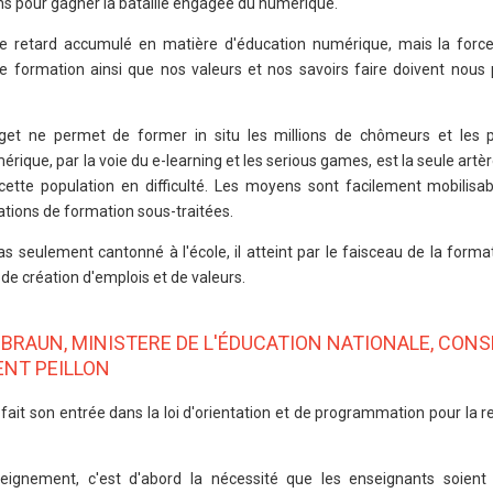
ons pour gagner la bataille engagée du numérique.
otre retard accumulé en matière d'éducation numérique, mais la for
 de formation ainsi que nos valeurs et nos savoirs faire doivent nous
get ne permet de former in situ les millions de chômeurs et les 
rique, par la voie du e-learning et les serious games, est la seule artèr
ette population en difficulté. Les moyens sont facilement mobilisab
tations de formation sous-traitées.
s seulement cantonné à l'école, il atteint par le faisceau de la forma
 de création d'emplois et de valeurs.
 BRAUN, MINISTERE DE L'ÉDUCATION NATIONALE, CONS
ENT PEILLON
 fait son entrée dans la loi d'orientation et de programmation pour la 
eignement, c'est d'abord la nécessité que les enseignants soient