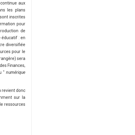
 continue aux
ns les plans
ont inscrites
ormation pour
production de
 éducatif : en
re diversifiée
urces pour le
rangère) sera
 des Finances,
u "
numérique
n revient donc
amment sur la
de ressources