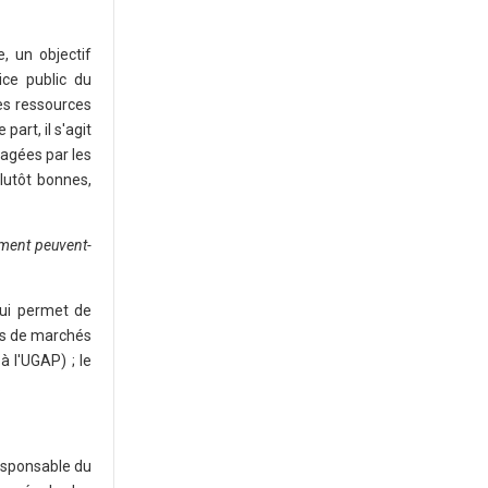
, un objectif
ice public du
es ressources
art, il s'agit
agées par les
lutôt bonnes,
ment peuvent-
qui permet de
es de marchés
 l'UGAP) ; le
.
responsable du