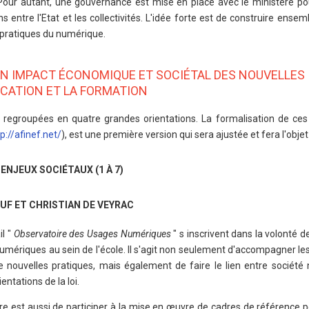
our autant, une gouvernance est mise en place avec le ministère pou
s entre l'Etat et les collectivités. L'idée forte est de construire ensem
 pratiques du numérique.
UN IMPACT ÉCONOMIQUE ET SOCIÉTAL DES NOUVELLES
CATION ET LA FORMATION
é regroupées en quatre grandes orientations. La formalisation de ces 
p://afinef.net/
), est une première version qui sera ajustée et fera l'objet
NJEUX SOCIÉTAUX (1 À 7)
UF ET CHRISTIAN DE VEYRAC
l "
Observatoire des Usages Numériques
" s inscrivent dans la volonté d
umériques au sein de l'école. Il s'agit non seulement d'accompagner les
e nouvelles pratiques, mais également de faire le lien entre société
entations de la loi.
dre est aussi de participer à la mise en œuvre de cadres de référence 