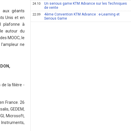
Un serious game KTM Advance sur les Techniques
24.10
de vente
e aux géants
4ème Convention KTM Advance : e-Learning et
22.09
ats Unis et en
Serious Game
l plafonne à
le autour du
 des MOOC, le
 l'ampleur ne
EDON,
e la filière -
 en France. 26
salis, GEDEM,
GI, Microsoft,
Instruments,