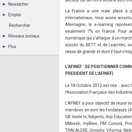
Tous les forums
Newsletter
Créer un compte
La France a une vraie place à p
Archives
Se connecter
Emploi
internationaux, nous avons accumulé
Abonnement
Messages privés
Consulter les annonces
Contacter un modérateur
Allemagne, le e-learning représe
Rechercher
Déposer une annonce
seulement 7% en France. Pour aut
Observatoire de l'emploi
Réseaux sociaux
numérique qui s'attaque à un marc
Métiers et compétences
Twitter
succès du BETT et de Learntec, so
Plus
Youtube
cesse de grandir et dont il faut s'insp
Annonceurs
LinkedIn
Statistiques
Facebook
Plan du site
L'AFINEF : SE POSITIONNER CO
Instagram
Sitemap XML
Pinterest
PRESIDENT DE L'AFINEF)
Ping Awards
A propos
Le 18 Octobre 2012 est née - avec l'
Mentions légales
l'Association Française des Industri
L'AFINEF a pour objectif de réunir l
membres en sont les fondateurs (4n
GIE lesite.tv, Ilobjects, Itop Educa
Milliweb, myBlee, PM Conseil, P
TRALALERE, Unowhy, Viforma, WebSe