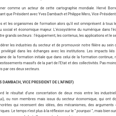
onner comme un acteur de cette cartographie mondiale. Hervé Borr
 tant que Président avec Yves Dambach et Philippe Mero, Vice-Président
s et les organismes de formation alors qu'il est omniprésent à tous l
jeu social et économique majeur. L'écosystème du numérique dans l'éd
e grands secteurs : l'équipement, les contenus, les applications et le se
fédérer les industries du secteur et de promouvoir notre filière au sein
 privilégié dans les échanges avec les institutions. Les impacts liés 
ine de la formation initiale que dans celui de la formation continue, 
vestissements massifs de la part de l'Etat et des collectivités. Pas moi
s par ces deux secteurs.
S DAMBACH, VICE PRESIDENT DE L'AFINEF)
rd le résultat d'une concertation de deux mois entre les industrie
hui), ou non membres mais issus du secteur économique, qui ont do
oncrètes qui recensent des idées, des mécanismes, des arguments 
ques. Le temps n'est plus à la réflexion sur le "
pourquoi
", mais bien sur