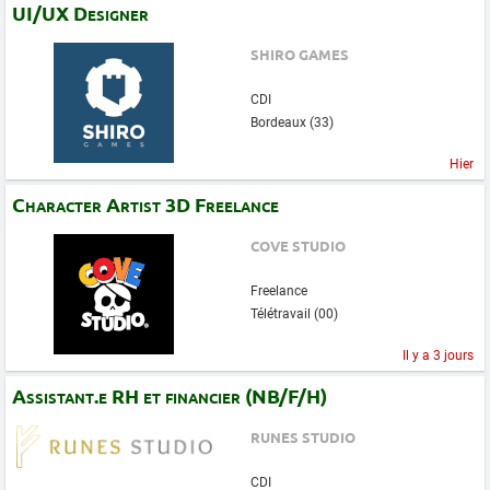
UI/UX Designer
SHIRO GAMES
CDI
Bordeaux (33)
Hier
Character Artist 3D Freelance
COVE STUDIO
Freelance
Télétravail (00)
Il y a 3 jours
Assistant.e RH et financier (NB/F/H)
RUNES STUDIO
CDI