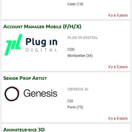
Caen (14)
Il y a 3 jours
Account Manager Mobile (F/H/X)
PLUG IN DIGITAL
CDD
Montpellier (34)
Il y a 3 jours
Senior Prop Artist
GENESIS AI
CDI
Paris (75)
Il y a 6 jours
Animateur·rice 3D