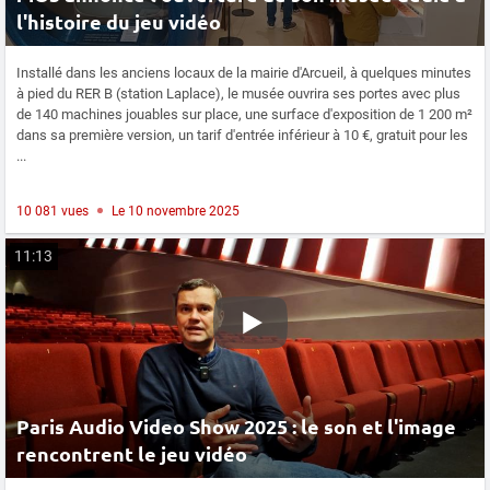
l'histoire du jeu vidéo
Installé dans les anciens locaux de la mairie d'Arcueil, à quelques minutes
à pied du RER B (station Laplace), le musée ouvrira ses portes avec plus
de 140 machines jouables sur place, une surface d'exposition de 1 200 m²
dans sa première version, un tarif d'entrée inférieur à 10 €, gratuit pour les
...
10 081 vues
Le 10 novembre 2025
11:13
Paris Audio Video Show 2025 : le son et l'image
rencontrent le jeu vidéo