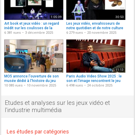
1:05:09
30:50
Art book et jeux vidéo : un regard
Les jeux vidéo, envahisseurs de
inédit sur les coulisses de la
notre quotidien et de notre culture
création
6 381 vues
3 décembre 2025
6 279 vues
20 novembre 2025
11:09
11:13
MO5 annonce l'ouverture de son
Paris Audio Video Show 2025 : le
musée dédié à l'histoire du jeu
son et l'image rencontrent le jeu
vidéo
vidéo
10 085 vues
10 novembre 2025
6 498 vues
24 octobre 2025
Etudes et analyses sur les jeux vidéo et
l'industrie multimédia
Les études par catégories