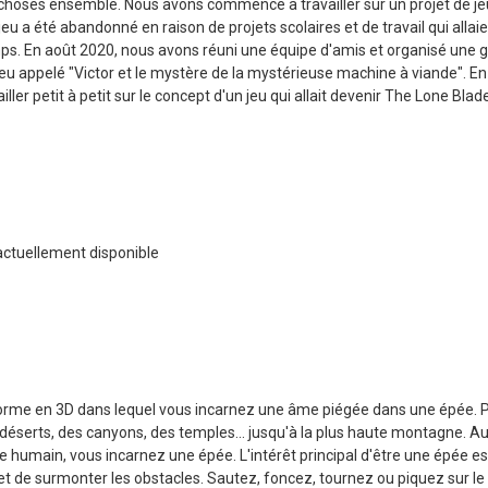
s choses ensemble. Nous avons commencé à travailler sur un projet de je
jeu a été abandonné en raison de projets scolaires et de travail qui allai
. En août 2020, nous avons réuni une équipe d'amis et organisé une
jeu appelé "Victor et le mystère de la mystérieuse machine à viande". E
r petit à petit sur le concept d'un jeu qui allait devenir The Lone Blade
actuellement disponible
forme en 3D dans lequel vous incarnez une âme piégée dans une épée. 
déserts, des canyons, des temples... jusqu'à la plus haute montagne. Au 
humain, vous incarnez une épée. L'intérêt principal d'être une épée es
t de surmonter les obstacles. Sautez, foncez, tournez ou piquez sur le s