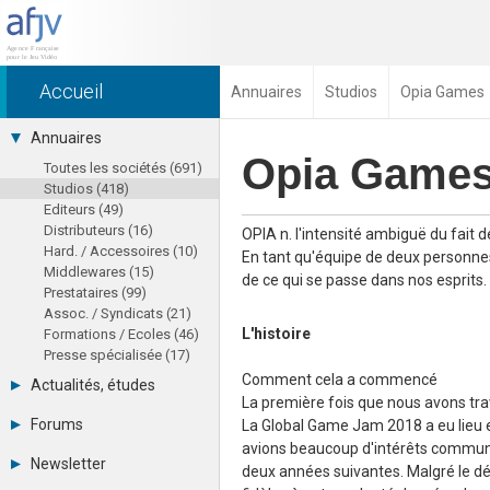
Accueil
Annuaires
Studios
Opia Games
Annuaires
Opia Game
Toutes les sociétés (691)
Studios (418)
Editeurs (49)
Distributeurs (16)
OPIA n. l'intensité ambiguë du fait d
Hard. / Accessoires (10)
En tant qu'équipe de deux personne
Middlewares (15)
de ce qui se passe dans nos esprits.
Prestataires (99)
Assoc. / Syndicats (21)
L'histoire
Formations / Ecoles (46)
Presse spécialisée (17)
Comment cela a commencé
Actualités, études
La première fois que nous avons trav
août 2026
Forums
La Global Game Jam 2018 a eu lieu e
Agenda
avions beaucoup d'intérêts communs
Tous les forums
Chiffres
Newsletter
deux années suivantes. Malgré le dé
-
Etudes