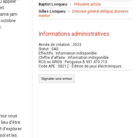
u appelé "
Baptist Lonqueu
Président, artiste
ent
Gilles Lonqueu
Directeur général délégué, Business
 game jam
mentor
n octobre
.
Informations administratives
Année de création : 2023
Statut : SAS
Effectifs : Information indisponible
Chiffre d'affaire : Information indisponible
RCS ou SIREN : Perigueux B 951 470 715
Code APE : 5821Z - Édition de jeux électroniques
Signaler une erreur
Pour vous
lieu d'être
t d'explorer
ol et les