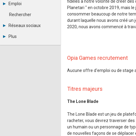
Archives
fidèles à notre volonté de créer de
-
eSport
Emploi
Abonnement
Messages privés
Planetari " en octobre 2019, mais le 
Financement
Consulter les annonces
Contacter un modérateur
Hardware
consommer beaucoup de notre temps
Rechercher
Déposer une annonce
Juridiques
durant laquelle nous avons créé un 
Observatoire de l'emploi
Réseaux sociaux
Vidéos
2020, nous avons commencé à travaille
Métiers et compétences
Librairie
Twitter
Plus
Photographies
Youtube
RSS
Annonceurs
LinkedIn
Statistiques
Facebook
Plan du site
Instagram
Opia Games recrutement
Sitemap XML
Pinterest
Ping Awards
Aucune offre d'emploi ou de stage 
A propos
Mentions légales
Titres majeurs
The Lone Blade
The Lone Blade est un jeu de plate
racheter, vous devrez traverser des 
un humain ou un personnage de type 
de nouvelles façons de se déplacer e