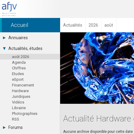
Accueil
Actualités
2026
août
Annuaires
Toutes les sociétés (691)
Actualités, études
Studios (418)
août 2026
Editeurs (49)
Agenda
Distributeurs (16)
Chiffres
Hard. / Accessoires (10)
Etudes
Middlewares (15)
eSport
Prestataires (99)
Financement
Assoc. / Syndicats (21)
Hardware
Formations / Ecoles (46)
Juridiques
Presse spécialisée (17)
Vidéos
Librairie
Photographies
Actualité Hardware 
RSS
Forums
Aucune archive disponible pour cette date