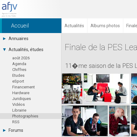
Accueil
Actualités
Albums photos
Final
Annuaires
Finale de la PES L
Toutes les sociétés (691)
Actualités, études
Studios (418)
août 2026
Editeurs (49)
Agenda
Distributeurs (16)
11�me saison de la PES Le
Chiffres
Hard. / Accessoires (10)
Etudes
Middlewares (15)
eSport
Prestataires (99)
Financement
Assoc. / Syndicats (21)
Hardware
Formations / Ecoles (46)
Juridiques
Presse spécialisée (17)
Vidéos
Librairie
Photographies
RSS
Forums