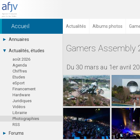
Accueil
Actualités
Albums photos
Game
Annuaires
Gamers Assembly 
Toutes les sociétés (691)
Actualités, études
Studios (418)
août 2026
Editeurs (49)
Agenda
Distributeurs (16)
Du 30 mars au 1er avril 2
Chiffres
Hard. / Accessoires (10)
Etudes
Middlewares (15)
eSport
Prestataires (99)
Financement
Assoc. / Syndicats (21)
Hardware
Formations / Ecoles (46)
Juridiques
Presse spécialisée (17)
Vidéos
Librairie
Photographies
RSS
Forums