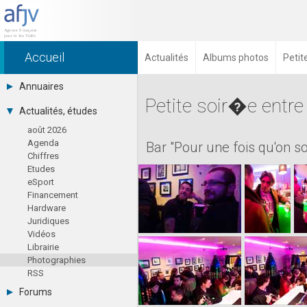
Accueil
Actualités
Albums photos
Petit
Annuaires
Petite soir�e entr
Toutes les sociétés (691)
Actualités, études
Studios (418)
août 2026
Editeurs (49)
Agenda
Distributeurs (16)
Bar "Pour une fois qu'on so
Chiffres
Hard. / Accessoires (10)
Etudes
Middlewares (15)
eSport
Prestataires (99)
Financement
Assoc. / Syndicats (21)
Hardware
Formations / Ecoles (46)
Juridiques
Presse spécialisée (17)
Vidéos
Librairie
Photographies
RSS
Forums