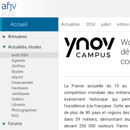
Accueil
Actualités
2024
juillet
édition
Annuaires
Wo
Toutes les sociétés (691)
Actualités, études
dé
Studios (418)
août 2026
Editeurs (49)
co
Agenda
Distributeurs (16)
Chiffres
Hard. / Accessoires (10)
Etudes
Middlewares (15)
eSport
Prestataires (99)
Financement
Assoc. / Syndicats (21)
La France accueille du 10 au 
Hardware
Formations / Ecoles (46)
compétition mondiale des métiers
Juridiques
Presse spécialisée (17)
Vidéos
évènement historique qui per
Librairie
l'excellence à la française. Cette a
Photographies
de plus de 80 pays et régions des
RSS
dans 59 métiers, démontrant leur
Forums
devant 250 000 visiteurs. Parmi