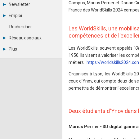
Tous les forums
Campus, Marius Perrier et Dorian G
Newsletter
Créer un compte
France des WorldSkills 2024 compo
Archives
Se connecter
Emploi
Abonnement
Messages privés
Consulter les annonces
Contacter un modérateur
Rechercher
Les WorldSkills, une mobilisa
Déposer une annonce
compétences et de l'excell
Observatoire de l'emploi
Réseaux sociaux
Métiers et compétences
Twitter
Les WorldSkills, souvent appelés "
O
Plus
Youtube
1950. Ils visent à valoriser les co
Annonceurs
LinkedIn
métiers :
https://worldskills2024.com
Statistiques
Facebook
Plan du site
Instagram
Organisés à Lyon, les WorldSkills 
Sitemap XML
Pinterest
ceux d'Ynov, qui compte deux de se
Ping Awards
A propos
permettra de démontrer l'excellence
Mentions légales
Deux étudiants d'Ynov dans 
Marius Perrier - 3D digital game a