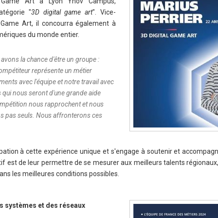
1 Game Art à Lyon Ynov Campus,
atégorie "
3D digital game art
". Vice-
 Game Art, il concourra également à
umériques du monde entier.
 avons la chance d'être un groupe :
ompétiteur représente un métier
ents avec l'équipe et notre travail avec
ts qui nous seront d'une grande aide
mpétition nous rapprochent et nous
s pas seuls. Nous affronterons ces
pation à cette expérience unique et s'engage à soutenir et accompag
tif est de leur permettre de se mesurer aux meilleurs talents régionaux
ns les meilleures conditions possibles.
es systèmes et des réseaux