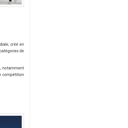
iale, créé en
 catégories de
is, notamment
e compétition