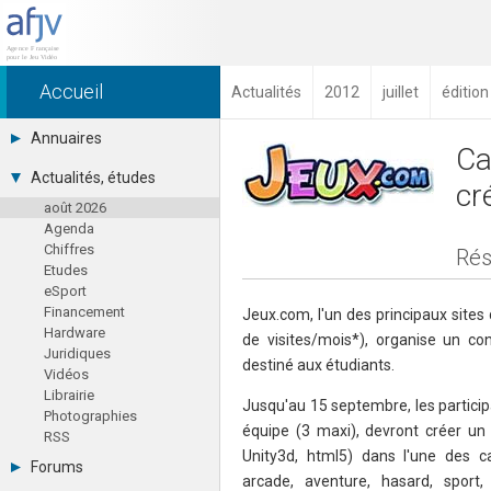
Accueil
Actualités
2012
juillet
édition
Annuaires
Ca
Toutes les sociétés (691)
Actualités, études
cr
Studios (418)
août 2026
Editeurs (49)
Agenda
Distributeurs (16)
Chiffres
Hard. / Accessoires (10)
Rés
Etudes
Middlewares (15)
eSport
Prestataires (99)
Financement
Assoc. / Syndicats (21)
Jeux.com, l'un des principaux sites
Hardware
Formations / Ecoles (46)
de visites/mois*), organise un co
Juridiques
Presse spécialisée (17)
destiné aux étudiants.
Vidéos
Librairie
Jusqu'au 15 septembre, les participa
Photographies
équipe (3 maxi), devront créer un 
RSS
Unity3d, html5) dans l'une des cat
Forums
arcade, aventure, hasard, sport, 