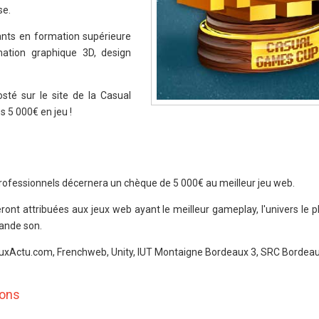
se.
ants en formation supérieure
mation graphique 3D, design
osté sur le site de la Casual
 5 000€ en jeu !
 professionnels décernera un chèque de 5 000€ au meilleur jeu web.
 attribuées aux jeux web ayant le meilleur gameplay, l'univers le plus
bande son.
 JeuxActu.com, Frenchweb, Unity, IUT Montaigne Bordeaux 3, SRC Bordeau
ions