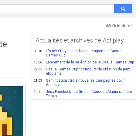
8,986 lectures
Actualités et archives de Actiplay
de
It's my Story d'Isart Digital remporte la Casual
08.10
Games Cup
Lancement de la 3e édition de la Casual Games Cup
18.06
Casual Games Cup : concours de création de jeux
22.05
étudiants
Gamification : trois nouvelles campagnes pour
21.03
Actiplay
Jeux Facebook : Le Groupe ConcoursMania rachète
14.11
Telaxo