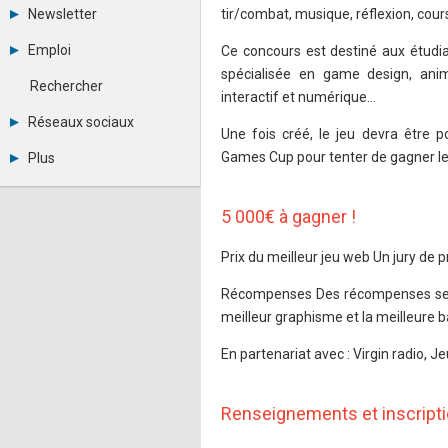
Tous les forums
Newsletter
tir/combat, musique, réflexion, cour
Créer un compte
Archives
Se connecter
Emploi
Ce concours est destiné aux étudi
Abonnement
Messages privés
spécialisée en game design, ani
Consulter les annonces
Contacter un modérateur
Rechercher
Déposer une annonce
interactif et numérique…
Observatoire de l'emploi
Réseaux sociaux
Une fois créé, le jeu devra être p
Métiers et compétences
Twitter
Games Cup pour tenter de gagner les
Plus
Youtube
Annonceurs
LinkedIn
Statistiques
Facebook
5 000€ à gagner !
Plan du site
Instagram
Sitemap XML
Pinterest
Prix du meilleur jeu web Un jury de
Ping Awards
A propos
Récompenses Des récompenses seront
Mentions légales
meilleur graphisme et la meilleure 
En partenariat avec : Virgin radio,
Renseignements et inscript