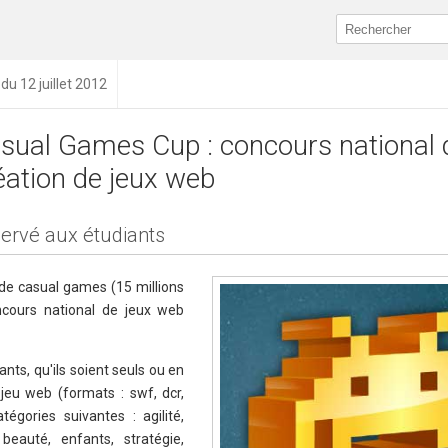
 du 12 juillet 2012
sual Games Cup : concours national 
éation de jeux web
ervé aux étudiants
 de casual games (15 millions
ncours national de jeux web
nts, qu'ils soient seuls ou en
jeu web (formats : swf, dcr,
égories suivantes : agilité,
beauté, enfants, stratégie,