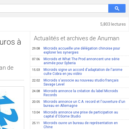
5,803 lectures
Actualités et archives de Anuman
euros à
Microids accueille une délégation chinoise pour
29.08
explorer les synergies
Microids et What The Prod annoncent une série
07.06
animée pour Syberia
lan de
Microids signe un accord d'adaptation de l'anime
15.03
culte Cobra en jeu vidéo
Microids s'associe au nouveau studio français
22.02
Savage Level
Microids annonce la création du label Microids
24.08
Records
Microids annonce un C.A. record et l'ouverture d'un
20.05
bureau en Allemagne
Microids annonce une prise de participation au
13.04
capital d'OSome Studio
Microids ouvre un bureau de représentation en
25.11
Chine