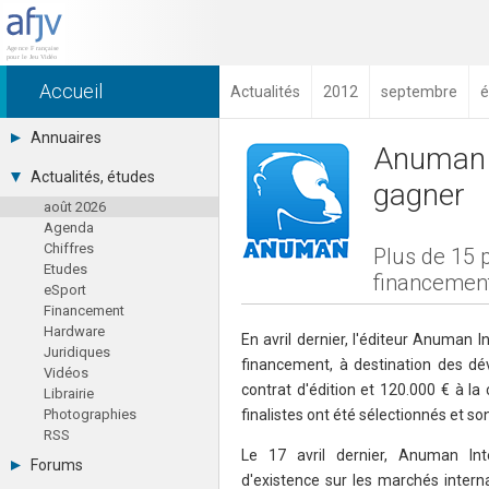
Accueil
Actualités
2012
septembre
é
Annuaires
Anuman -
Toutes les sociétés (691)
Actualités, études
gagner
Studios (418)
août 2026
Editeurs (49)
Agenda
Distributeurs (16)
Chiffres
Hard. / Accessoires (10)
Plus de 15 p
Etudes
Middlewares (15)
financement
eSport
Prestataires (99)
Financement
Assoc. / Syndicats (21)
Hardware
Formations / Ecoles (46)
En avril dernier, l'éditeur Anuman I
Juridiques
Presse spécialisée (17)
financement, à destination des dé
Vidéos
contrat d'édition et 120.000 € à la c
Librairie
Photographies
finalistes ont été sélectionnés et so
RSS
Le 17 avril dernier, Anuman Int
Forums
d'existence sur les marchés interna