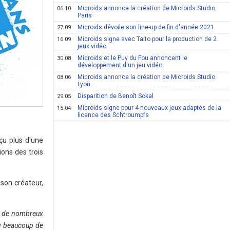
Microids annonce la création de Microids Studio
06.10
Paris
Microids dévoile son line-up de fin d'année 2021
27.09
Microids signe avec Taito pour la production de 2
16.09
jeux vidéo
Microids et le Puy du Fou annoncent le
30.08
développement d'un jeu vidéo
Microids annonce la création de Microids Studio
08.06
Lyon
Disparition de Benoît Sokal
29.05
Microids signe pour 4 nouveaux jeux adaptés de la
15.04
licence des Schtroumpfs
eçu plus d'une
ions des trois
 son créateur,
ue de nombreux
çu beaucoup de