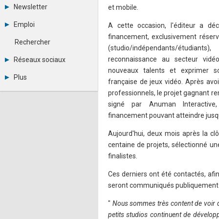
Tous les forums
Newsletter
et mobile.
Créer un compte
Archives
Se connecter
Emploi
A cette occasion, l'éditeur a dé
Abonnement
Messages privés
financement, exclusivement réserv
Consulter les annonces
Contacter un modérateur
Rechercher
Déposer une annonce
(studio/indépendants/étudiant
Observatoire de l'emploi
reconnaissance au secteur vidéo
Réseaux sociaux
Métiers et compétences
nouveaux talents et exprimer s
Twitter
Plus
française de jeux vidéo. Après avo
Youtube
Annonceurs
LinkedIn
professionnels, le projet gagnant re
Statistiques
Facebook
signé par Anuman Interactive
Plan du site
Instagram
financement pouvant atteindre jusq
Sitemap XML
Pinterest
Ping Awards
Aujourd'hui, deux mois après la clô
A propos
centaine de projets, sélectionné une
Mentions légales
finalistes.
Ces derniers ont été contactés, afin
seront communiqués publiquement d
"
Nous sommes très content de voir qu
petits studios continuent de dévelop