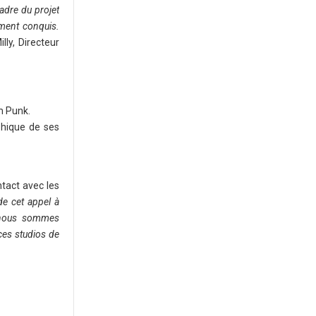
adre du projet
ement conquis.
lly, Directeur
m Punk.
phique de ses
ntact avec les
de cet appel à
s nous sommes
 ces studios de