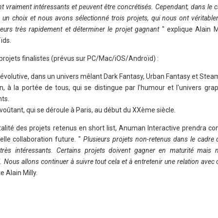
nt vraiment intéressants et peuvent être concrétisés. Cependant, dans le c
un choix et nous avons sélectionné trois projets, qui nous ont véritabl
eurs très rapidement et déterminer le projet gagnant
" explique Alain Mi
ïds.
projets finalistes (prévus sur PC/Mac/iOS/Androïd) :
e évolutive, dans un univers mêlant Dark Fantasy, Urban Fantasy et Stea
, à la portée de tous, qui se distingue par l'humour et l'univers gra
nts.
nvoûtant, qui se déroule à Paris, au début du XXème siècle.
alité des projets retenus en short list, Anuman Interactive prendra co
le collaboration future. "
Plusieurs projets non-retenus dans le cadre 
très intéressants. Certains projets doivent gagner en maturité mai
l. Nous allons continuer à suivre tout cela et à entretenir une relation avec
e Alain Milly.