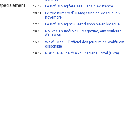
 spécialement
Le Dofus Mag fête ses 5 ans d'existence
14.12
Le 23e numéro d'IG Magazine en kiosque le 23
23.11
novembre
Le Dofus Mag n°30 est disponible en kiosque
12.10
Nouveau numéro d'IG Magazine, aux couleurs
20.09
d'HITMAN
Wakfu Mag 3, l'officiel des joueurs de Wakfu est
15.09
disponible
RGP : Le jeu de rôle - du papier au pixel (Livre)
10.09