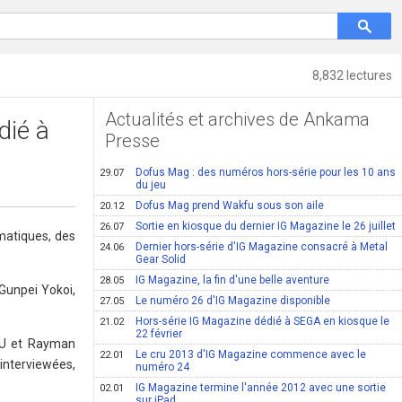
8,832 lectures
Actualités et archives de Ankama
dié à
Presse
Dofus Mag : des numéros hors-série pour les 10 ans
29.07
du jeu
Dofus Mag prend Wakfu sous son aile
20.12
Sortie en kiosque du dernier IG Magazine le 26 juillet
26.07
matiques, des
Dernier hors-série d'IG Magazine consacré à Metal
24.06
Gear Solid
IG Magazine, la fin d'une belle aventure
28.05
 Gunpei Yokoi,
Le numéro 26 d'IG Magazine disponible
27.05
Hors-série IG Magazine dédié à SEGA en kiosque le
21.02
22 février
biU et Rayman
Le cru 2013 d'IG Magazine commence avec le
22.01
 interviewées,
numéro 24
IG Magazine termine l'année 2012 avec une sortie
02.01
sur iPad