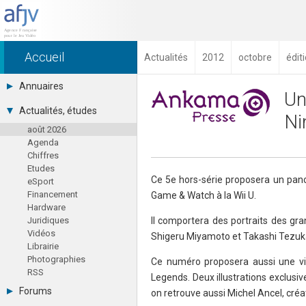
Accueil
Actualités
2012
octobre
édit
Annuaires
Un
Toutes les sociétés (691)
Actualités, études
Ni
Studios (418)
août 2026
Editeurs (49)
Agenda
Distributeurs (16)
Chiffres
Hard. / Accessoires (10)
Etudes
Middlewares (15)
Ce 5e hors-série proposera un pan
eSport
Prestataires (99)
Financement
Game & Watch à la Wii U.
Assoc. / Syndicats (21)
Hardware
Formations / Ecoles (46)
Juridiques
Il comportera des portraits des gra
Presse spécialisée (17)
Vidéos
Shigeru Miyamoto et Takashi Tezuk
Librairie
Photographies
Ce numéro proposera aussi une vis
RSS
Legends. Deux illustrations exclusiv
Forums
on retrouve aussi Michel Ancel, cré