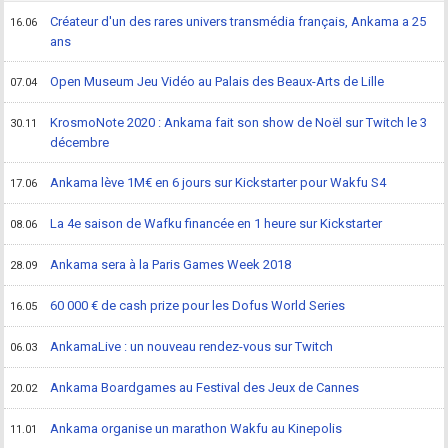
Créateur d'un des rares univers transmédia français, Ankama a 25
16.06
ans
Open Museum Jeu Vidéo au Palais des Beaux-Arts de Lille
07.04
KrosmoNote 2020 : Ankama fait son show de Noël sur Twitch le 3
30.11
décembre
Ankama lève 1M€ en 6 jours sur Kickstarter pour Wakfu S4
17.06
La 4e saison de Wafku financée en 1 heure sur Kickstarter
08.06
Ankama sera à la Paris Games Week 2018
28.09
60 000 € de cash prize pour les Dofus World Series
16.05
AnkamaLive : un nouveau rendez-vous sur Twitch
06.03
Ankama Boardgames au Festival des Jeux de Cannes
20.02
Ankama organise un marathon Wakfu au Kinepolis
11.01