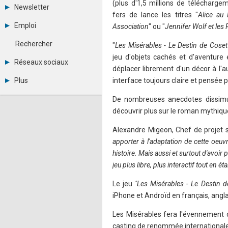
Tous les forums
(plus d'1,5 millions de télécharg
Newsletter
Créer un compte
fers de lance les titres "
Alice au 
Archives
Se connecter
Emploi
Association
" ou "
Jennifer Wolf et les
Abonnement
Messages privés
Consulter les annonces
Contacter un modérateur
Rechercher
"
Les Misérables - Le Destin de Coset
Déposer une annonce
jeu d'objets cachés et d'aventure
Observatoire de l'emploi
Réseaux sociaux
Métiers et compétences
déplacer librement d'un décor à l'au
Twitter
Plus
interface toujours claire et pensée p
Youtube
Annonceurs
LinkedIn
De nombreuses anecdotes dissimul
Statistiques
Facebook
découvrir plus sur le roman mythiqu
Plan du site
Instagram
Sitemap XML
Pinterest
Alexandre Migeon, Chef de projet s
Ping Awards
apporter à l'adaptation de cette oeuv
A propos
Mentions légales
histoire. Mais aussi et surtout d'avo
jeu plus libre, plus interactif tout en étan
Le jeu
"Les Misérables - Le Destin d
iPhone et Androïd en français, anglai
Les Misérables fera l'évennement d
casting de renommée international