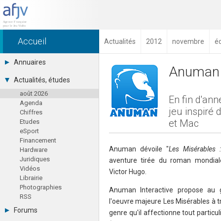
Accueil
Actualités
2012
novembre
é
Annuaires
Anuman a
Toutes les sociétés (691)
Actualités, études
Studios (418)
août 2026
Editeurs (49)
En fin d'an
Agenda
Distributeurs (16)
jeu inspiré 
Chiffres
Hard. / Accessoires (10)
et Mac
Etudes
Middlewares (15)
eSport
Prestataires (99)
Financement
Assoc. / Syndicats (21)
Anuman dévoile "
Les Misérables 
Hardware
Formations / Ecoles (46)
Juridiques
Presse spécialisée (17)
aventure tirée du roman mondia
Vidéos
Victor Hugo.
Librairie
Photographies
Anuman Interactive propose au g
RSS
l'oeuvre majeure Les Misérables à t
Forums
genre qu'il affectionne tout partic