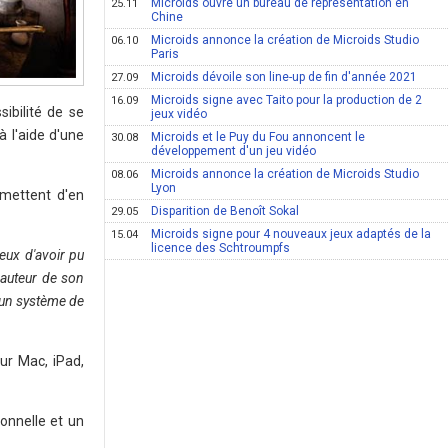
Microids ouvre un bureau de représentation en
25.11
Chine
Microids annonce la création de Microids Studio
06.10
Paris
Microids dévoile son line-up de fin d'année 2021
27.09
Microids signe avec Taito pour la production de 2
16.09
ibilité de se
jeux vidéo
à l'aide d'une
Microids et le Puy du Fou annoncent le
30.08
développement d'un jeu vidéo
Microids annonce la création de Microids Studio
08.06
Lyon
rmettent d'en
Disparition de Benoît Sokal
29.05
Microids signe pour 4 nouveaux jeux adaptés de la
15.04
licence des Schtroumpfs
ux d'avoir pu
hauteur de son
c un système de
ur Mac, iPad,
onnelle et un