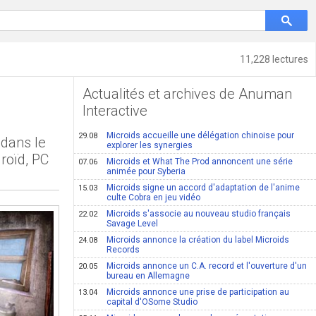
11,228 lectures
Actualités et archives de Anuman
Interactive
Microids accueille une délégation chinoise pour
29.08
 dans le
explorer les synergies
roïd, PC
Microids et What The Prod annoncent une série
07.06
animée pour Syberia
Microids signe un accord d'adaptation de l'anime
15.03
culte Cobra en jeu vidéo
Microids s'associe au nouveau studio français
22.02
Savage Level
Microids annonce la création du label Microids
24.08
Records
Microids annonce un C.A. record et l'ouverture d'un
20.05
bureau en Allemagne
Microids annonce une prise de participation au
13.04
capital d'OSome Studio