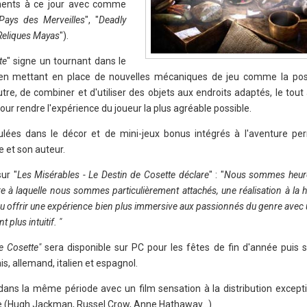
ements à ce jour avec comme
Pays des Merveilles
", "
Deadly
 Reliques Mayas
").
te
" signe un tournant dans le
 en mettant en place de nouvelles mécaniques de jeu comme la poss
tre, de combiner et d'utiliser des objets aux endroits adaptés, le tout 
our rendre l'expérience du joueur la plus agréable possible.
ées dans le décor et de mini-jeux bonus intégrés à l'aventure pe
e et son auteur.
ur "
Les Misérables - Le Destin de Cosette déclare
" : "
Nous sommes heure
re à laquelle nous sommes particulièrement attachés, une réalisation à la 
ir pu offrir une expérience bien plus immersive aux passionnés du genre ave
t plus intuitif. "
e Cosette"
sera disponible sur PC pour les fêtes de fin d'année puis s
s, allemand, italien et espagnol.
ans la même période avec un film sensation à la distribution excepti
e (Hugh Jackman, Russel Crow, Anne Hathaway…)