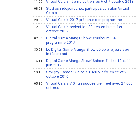
Virtual Calais : 9ème édition les 6 et 7 octobre 2018
11.09
Studios indépendants, participez au salon Virtual
08.08
Calais
Virtual Calais 2017 présente son programme
28.09
Virtual Calais revient les 30 septembre et 1er
12.09
octobre 2017
Digital Game'Manga Show Strasbourg : le
02.06
programme 2017
Le Digital Game'Manga Show célèbre le jeu vidéo
30.03
indépendant
Digital Game'Manga Show "Saison 3" : les 10 et 11
16.11
juin 2017
Savigny Games : Salon du Jeu Vidéo les 22 et 23
10.10
octobre 2016
Virtual Calais 7.0 : un succès bien réel avec 27 000
05.10
entrées