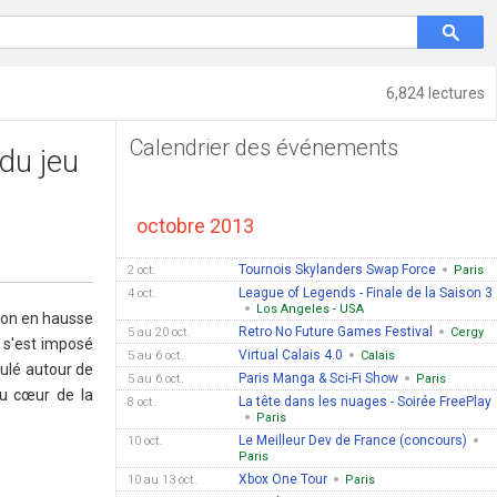
6,824 lectures
Calendrier des événements
du jeu
octobre 2013
Tournois Skylanders Swap Force
2 oct.
Paris
League of Legends - Finale de la Saison 3
4 oct.
Los Angeles - USA
tion en hausse
Retro No Future Games Festival
5 au 20 oct.
Cergy
l s'est imposé
Virtual Calais 4.0
5 au 6 oct.
Calais
ulé autour de
Paris Manga & Sci-Fi Show
5 au 6 oct.
Paris
au cœur de la
La tête dans les nuages - Soirée FreePlay
8 oct.
Paris
Le Meilleur Dev de France (concours)
10 oct.
Paris
Xbox One Tour
10 au 13 oct.
Paris