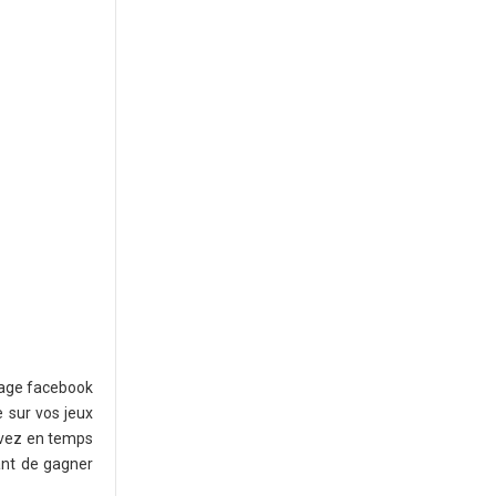
page facebook
 sur vos jeux
uivez en temps
ant de gagner