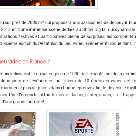
du sur près de 2000 m² qui proposera aux passionnés de découvrir tous 
ée 2013 et d'une immense scène dédiée au Show Digital qui dynamiser
nimations festives et participatives pleine de surprises, les compétite
 troisième édition du Décathlon du Jeu Vidéo, événement unique dans l
 jeu vidéo de France ?
ais indissociable du salon (plus de 1000 participants lors de la dernièr
 deux jours de l'événement au travers de 10 épreuves variées et mu
e marquer le plus de points dans chaque épreuve afin de devenir le meil
s. Pour l'emporter, il faudra savoir danser, piloter, sauter, tirer, frappe
 d'une grande humilité!