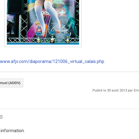
www.afjv.com/diaporama/121006_virtual_calais.php
irtuel (ADDV)
Publié le 30 août 2013 par 
s
 information.