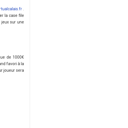
tualcalais.fr
.
r la case file
 jeux sur une
èque de 1000€
nd favori à la
ur joueur sera