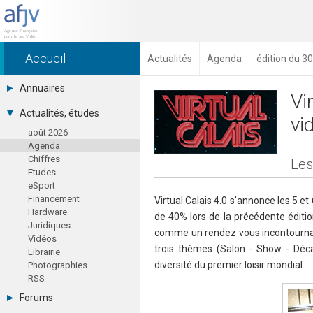
Accueil
Actualités
Agenda
édition du 3
Annuaires
Vi
Toutes les sociétés (691)
Actualités, études
vi
Studios (418)
août 2026
Editeurs (49)
Agenda
Distributeurs (16)
Chiffres
Hard. / Accessoires (10)
Les
Etudes
Middlewares (15)
eSport
Prestataires (99)
Financement
Assoc. / Syndicats (21)
Virtual Calais 4.0 s'annonce les 5 
Hardware
Formations / Ecoles (46)
de 40% lors de la précédente éditio
Juridiques
Presse spécialisée (17)
comme un rendez vous incontournabl
Vidéos
trois thèmes (Salon - Show - Décat
Librairie
diversité du premier loisir mondial.
Photographies
RSS
Forums