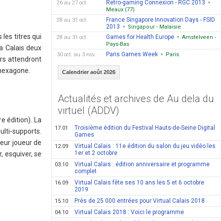
Retro-gaming Connexion - RGC 2013
26 au 27 oct.
Meaux (77)
France Singapore Innovation Days - FSID
28 au 31 oct.
2013
Singapour - Malaisie
les titres qui
Games for Health Europe
28 au 31 oct.
Amstelveen -
Pays-Bas
a Calais deux
Paris Games Week
30 oct. au 3 nov.
Paris
urs attendront
'hexagone.
Calendrier août 2026
Actualités et archives de Au dela du
virtuel (ADDV)
e édition). La
Troisième édition du Festival Hauts-de-Seine Digital
17.01
lti-supports.
Games
leur joueur de
Virtual Calais : 11e édition du salon du jeu vidéo les
12.09
1er et 2 octobre
r, esquiver, se
Virtual Calais : édition anniversaire et programme
03.10
complet
Virtual Calais fête ses 10 ans les 5 et 6 octobre
16.09
2019
Près de 25 000 entrées pour Virtual Calais 2018
15.10
Virtual Calais 2018 : Voici le programme
04.10