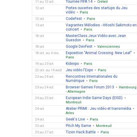
Tournée FIFA 14
11 au 12 oct.
Créteil
Portes ouvertes des startups du Jeu
12 oct.
vidéo
Paris
CodeFest
12 oct.
Paris
Vagrantes Mélodies - Hitoshi Sakimoto en
13 oct.
concert
Paris
MasterClass Jeux Vidéo avec Jean
18 oct.
Guesdon
Paris
Google DevFest
18 oct.
Valenciennes
Exposition "Animal Crossing: New Leaf"
18 oct. au 4 nov.
Paris
Kidexpo
19 au 23 oct.
Paris
Jeu vidéo l'Expo
22 oct. au 14 août
Paris
Rencontres Internationales du
23 au 24 oct.
Numérique
Paris
Browser Games Forum 2013
23 au 24 oct.
Hambourg
- Allemagne
European Indie Game Days (EIGD)
24 au 25 oct.
Montreuil
Atelier PRIMI : Jeu vidéo et transmédia
24 oct.
Arles
Geek's Live
24 oct.
Paris
Pitch My Game
25 oct.
Montreuil
Tizen Hack Battle
25 au 27 oct.
Paris