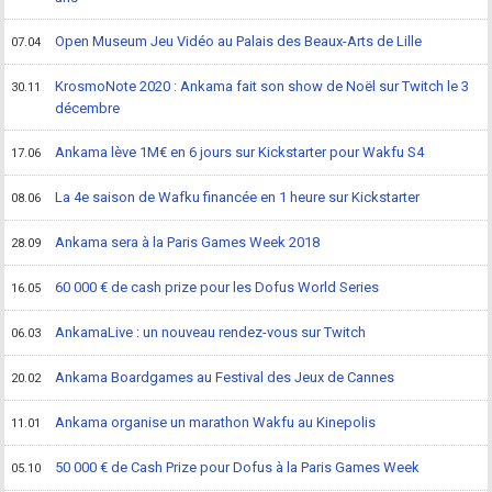
Open Museum Jeu Vidéo au Palais des Beaux-Arts de Lille
07.04
KrosmoNote 2020 : Ankama fait son show de Noël sur Twitch le 3
30.11
décembre
Ankama lève 1M€ en 6 jours sur Kickstarter pour Wakfu S4
17.06
La 4e saison de Wafku financée en 1 heure sur Kickstarter
08.06
Ankama sera à la Paris Games Week 2018
28.09
60 000 € de cash prize pour les Dofus World Series
16.05
AnkamaLive : un nouveau rendez-vous sur Twitch
06.03
Ankama Boardgames au Festival des Jeux de Cannes
20.02
Ankama organise un marathon Wakfu au Kinepolis
11.01
50 000 € de Cash Prize pour Dofus à la Paris Games Week
05.10